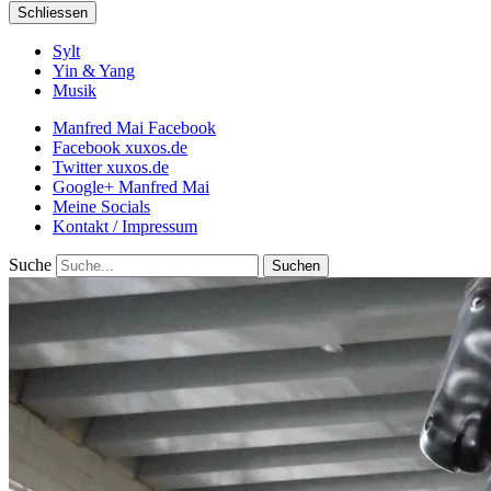
Schliessen
Sylt
Yin & Yang
Musik
Manfred Mai Facebook
Facebook xuxos.de
Twitter xuxos.de
Google+ Manfred Mai
Meine Socials
Kontakt / Impressum
Suche