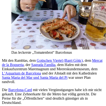
Das leckerste „Tomatenbrot“ Barcelonas
Mit den Ramblas, dem
Gotischen Viertel (Barri Gòtic)
, dem
Mercat
de la Boqueria
, der
Sagrada Família
, dem Hafen mit dem
Einkaufszentrum Maremagnum und Meereskundemuseum, dem
L’Aquarium de Barcelona
und der Altstadt mit den Kathedralen
Santa Maria del Mar und Santa Maria del Pi
war unser Plan
randvoll.
Die
Barcelona-Card
mit vielen Vergünstigungen habe ich mir nicht
gekauft. Eine Zehnerkarte für die Metro hat völlig gereicht. Die
Preise für die „Öffentlichen“ sind deutlich günstiger als in
Deutschland.