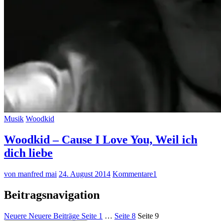
Musik
Woodkid
Woodkid – Cause I Love You, Weil ich
dich liebe
von manfred mai
24. August 2014
Kommentare
1
Beitragsnavigation
Neuere
Neuere Beiträge
Seite
1
…
Seite
8
Seite
9