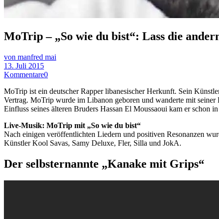
MoTrip – „So wie du bist“: Lass die andern
von manfred mai
13. Juli 2015
Kommentare
0
MoTrip ist ein deutscher Rapper libanesischer Herkunft. Sein Künstl
Vertrag. MoTrip wurde im Libanon geboren und wanderte mit seiner 
Einfluss seines älteren Bruders Hassan El Moussaoui kam er schon in
Live-Musik: MoTrip mit „So wie du bist“
Nach einigen veröffentlichten Liedern und positiven Resonanzen wu
Künstler Kool Savas, Samy Deluxe, Fler, Silla und JokA.
Der selbsternannte „Kanake mit Grips“