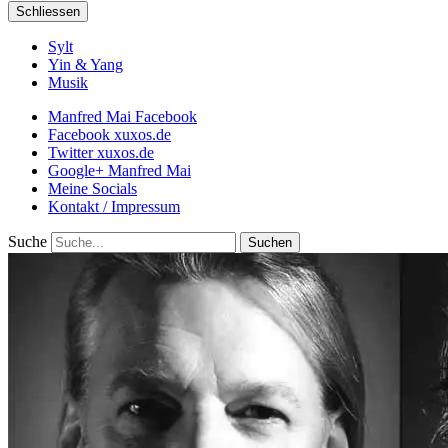
Schliessen
Sylt
Yin & Yang
Musik
Manfred Mai Facebook
Facebook xuxos.de
Twitter xuxos.de
Google+ Manfred Mai
Meine Socials
Kontakt / Impressum
Suche