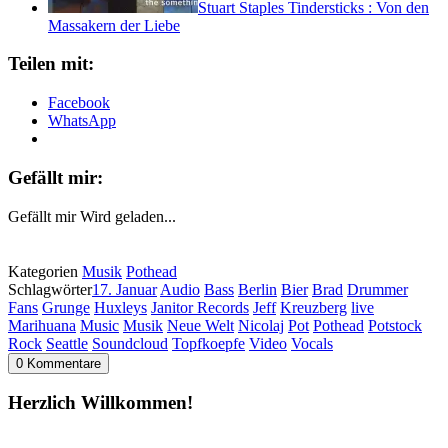
Stuart Staples Tindersticks : Von den
Massakern der Liebe
Teilen mit:
Facebook
WhatsApp
Gefällt mir:
Gefällt mir
Wird geladen...
Kategorien
Musik
Pothead
Schlagwörter
17. Januar
Audio
Bass
Berlin
Bier
Brad
Drummer
Fans
Grunge
Huxleys
Janitor Records
Jeff
Kreuzberg
live
Marihuana
Music
Musik
Neue Welt
Nicolaj
Pot
Pothead
Potstock
Rock
Seattle
Soundcloud
Topfkoepfe
Video
Vocals
0 Kommentare
Herzlich Willkommen!