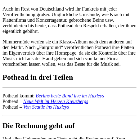
Auch im Rest von Deutschland wird ihr Fankreis mit jeder
Veröffentlichung größer. Unglückliche Umstände, wie Krach mit
Plattenfirma und Konzertagentur, gebrochene Beine usw.
verhinderten bis heute, dass Pothead den Respekt erhalten, der ihnen
eigentlich gebührt.
Nimmermüde werfen sie ein Klasse-Album nach dem anderen auf
den Markt. Nach „Fairground“ veröffentlichen Pothead ihre Platten
im Eigenvertrieb über ihre Homepage, da sie die Kontrolle über ihre
Musik nicht aus der Hand geben und sich von keiner Firma
vorschreiben lassen wollen, was das Beste für die Musik sei.
Pothead in drei Teilen
Pothead kommt:
Berlins beste Band live im Huxleys
Pothead –
Neue Welt im Herzen Kreuzbergs
Pothead –
Von Seattle ins Huxleys
Die Rechnung geht auf
Und allen Unkenrufen zum Trotz geht die Rechnung auf. Zum