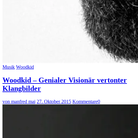
Musik
Woodkid
Woodkid – Genialer Visionär vertonter
Klangbilder
von manfred mai
27. Oktober 2015
Kommentare
0