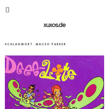
Sylt
xuxos.de
Yin & Yang
SCHLAGWORT:
MACEO PARKER
Musik
Manfred
Facebook
Twitter
Google+
Meine
Kontakt
Mai
xuxos.de
xuxos.de
Manfred
Socials
/
Facebook
Mai
Impressum