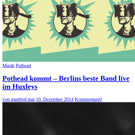
Musik
Pothead
Pothead kommt – Berlins beste Band live
im Huxleys
von manfred mai
10. Dezember 2014
Kommentare
0