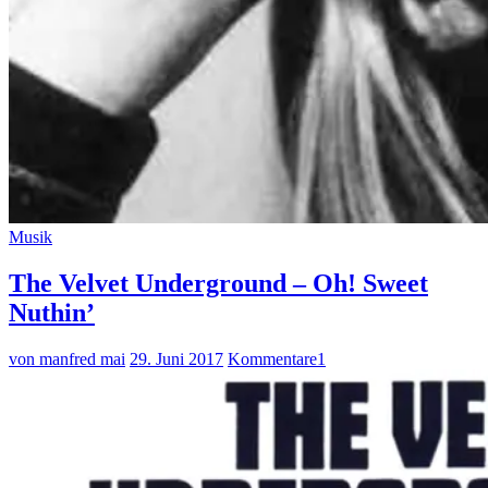
Musik
The Velvet Underground – Oh! Sweet
Nuthin’
von manfred mai
29. Juni 2017
Kommentare
1