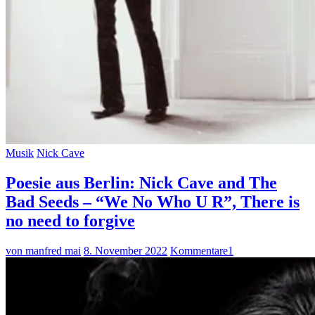
Musik
Nick Cave
Poesie aus Berlin: Nick Cave and The
Bad Seeds – “We No Who U R”, There is
no need to forgive
von manfred mai
8. November 2022
Kommentare
1