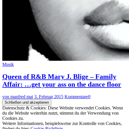
Musik
Queen of R&B Mary J. Blige – Family
Affair: …get your ass on the dance floor
von manfred mai
3. Februar 2015
Kommentare
0
Datenschutz & Cookies: Diese Website verwendet Cookies. Wenn
du die Website weiterhin nutzt, stimmst du der Verwendung von
Cookies zu.
Weitere Informationen, beispielsweise zur Kontrolle von Cookies,
findest du hier:
Cookie-Richtlinie