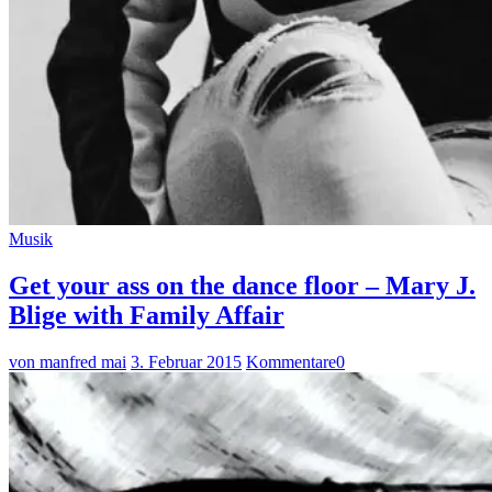
Musik
Get your ass on the dance floor – Mary J.
Blige with Family Affair
von manfred mai
3. Februar 2015
Kommentare
0