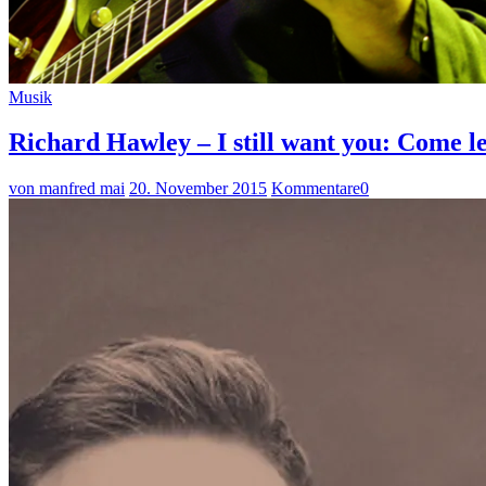
Musik
Richard Hawley – I still want you: Come le
von manfred mai
20. November 2015
Kommentare
0