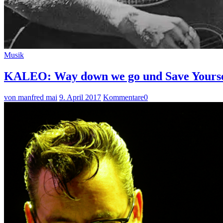
Musik
KALEO: Way down we go und Save Yoursel
von manfred mai
9. April 2017
Kommentare
0