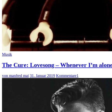
Musik
The Cure: Lovesong – Whenever I’m alone
von manfred mai
31. Januar 2019
Kommentare
1