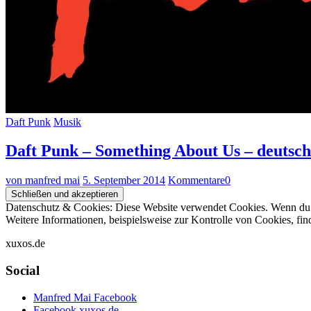
Daft Punk
Musik
Daft Punk – Something About Us – deutsch
von manfred mai
5. September 2014
Kommentare
0
Datenschutz & Cookies: Diese Website verwendet Cookies. Wenn du d
Weitere Informationen, beispielsweise zur Kontrolle von Cookies, fin
xuxos.de
Social
Manfred Mai Facebook
Facebook xuxos.de