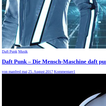
Daft Punk
Musik
Daft Punk – Die Mensch-Maschine daft pu
von manfred mai
25. August 2017
Kommentare
1