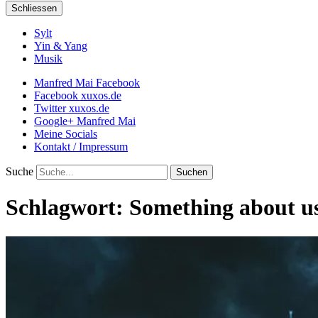
Schliessen
Sylt
Yin & Yang
Musik
Manfred Mai Facebook
Facebook xuxos.de
Twitter xuxos.de
Google+ Manfred Mai
Meine Socials
Kontakt / Impressum
Suche
Schlagwort:
Something about u