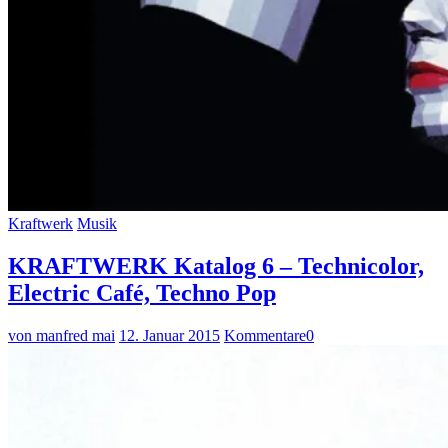
Kraftwerk
Musik
KRAFTWERK Katalog 6 – Technicolor,
Electric Café, Techno Pop
von manfred mai
12. Januar 2015
Kommentare
0