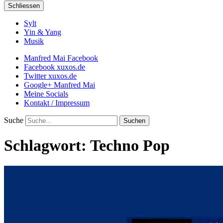
Schliessen
Sylt
Yin & Yang
Musik
Manfred Mai Facebook
Facebook xuxos.de
Twitter xuxos.de
Google+ Manfred Mai
Meine Socials
Kontakt / Impressum
Suche
Schlagwort:
Techno Pop