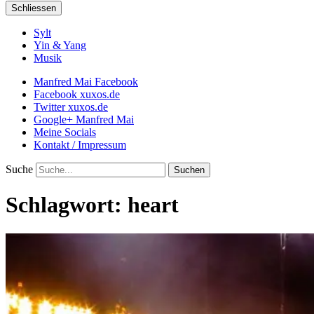
Schliessen
Sylt
Yin & Yang
Musik
Manfred Mai Facebook
Facebook xuxos.de
Twitter xuxos.de
Google+ Manfred Mai
Meine Socials
Kontakt / Impressum
Suche
Schlagwort:
heart