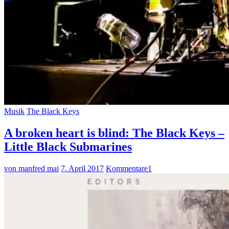
Musik
The Black Keys
A broken heart is blind: The Black Keys –
Little Black Submarines
von manfred mai
7. April 2017
Kommentare
1