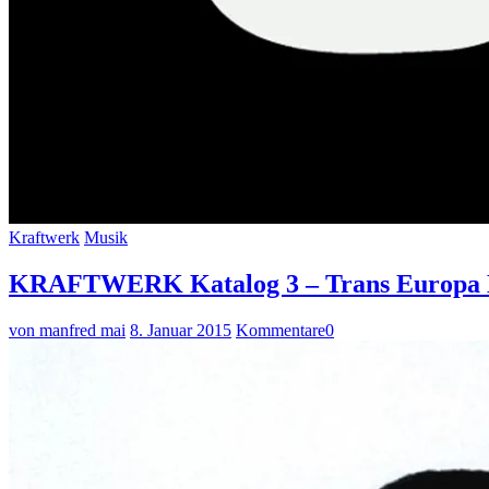
Kraftwerk
Musik
KRAFTWERK Katalog 3 – Trans Europa Exp
von manfred mai
8. Januar 2015
Kommentare
0