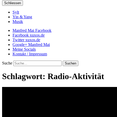
Schliessen
Sylt
Yin & Yang
Musik
Manfred Mai Facebook
Facebook xuxos.de
Twitter xuxos.de
Google+ Manfred Mai
Meine Socials
Kontakt / Impressum
Suche
Schlagwort:
Radio-Aktivität