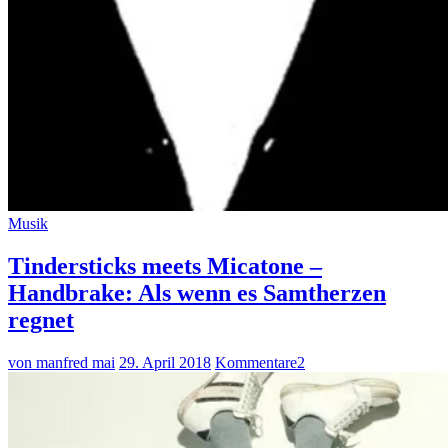
Musik
Tindersticks meets Micatone –
Handbrake: Als wenn es Samtherzen
regnet
von manfred mai
29. April 2018
Kommentare
2