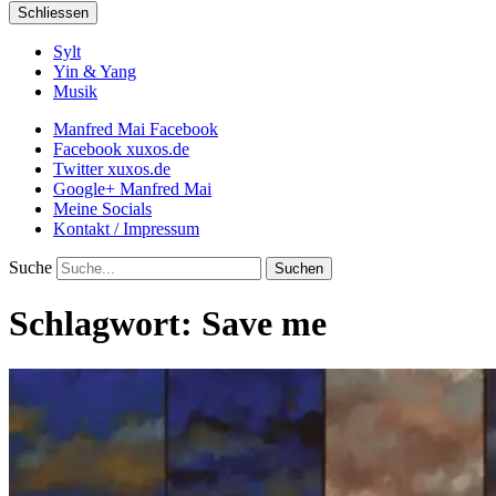
Schliessen
Sylt
Yin & Yang
Musik
Manfred Mai Facebook
Facebook xuxos.de
Twitter xuxos.de
Google+ Manfred Mai
Meine Socials
Kontakt / Impressum
Suche
Schlagwort:
Save me