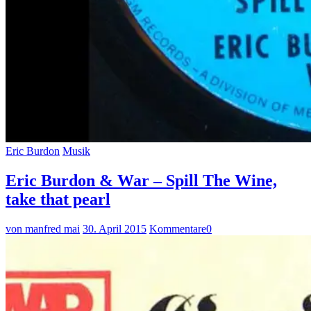
Eric Burdon
Musik
Eric Burdon & War – Spill The Wine,
take that pearl
von manfred mai
30. April 2015
Kommentare
0