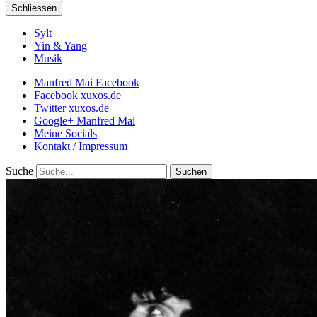
Schliessen
Sylt
Yin & Yang
Musik
Manfred Mai Facebook
Facebook xuxos.de
Twitter xuxos.de
Google+ Manfred Mai
Meine Socials
Kontakt / Impressum
Suche