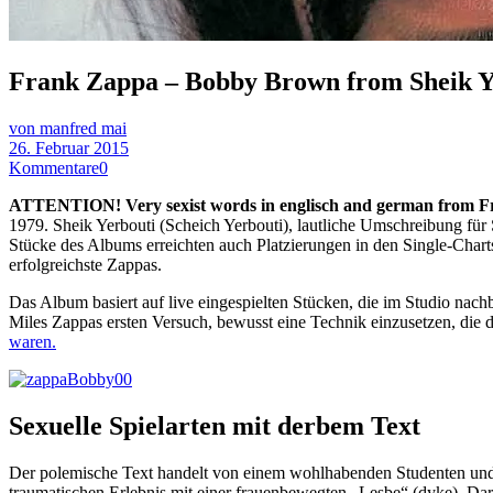
Frank Zappa – Bobby Brown from Sheik Y
von manfred mai
26. Februar 2015
Kommentare
0
ATTENTION! Very sexist words in englisch and german from 
1979. Sheik Yerbouti (Scheich Yerbouti), lautliche Umschreibung für 
Stücke des Albums erreichten auch Platzierungen in den Single-Char
erfolgreichste Zappas.
Das Album basiert auf live eingespielten Stücken, die im Studio nach
Miles Zappas ersten Versuch, bewusst eine Technik einzusetzen, die d
waren.
Sexuelle Spielarten mit derbem Text
Der polemische Text handelt von einem wohlhabenden Studenten und 
traumatischen Erlebnis mit einer frauenbewegten „Lesbe“ (dyke). Dar