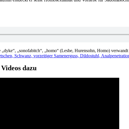
e „dyke“, „sonofabitch“, „homo“ (Lesbe, Hurensohn, Homo) verwandt un
chen, Schwanz, vorzeitiger Samenerguss, Dildostuhl, Analpenetration, 
e Videos dazu