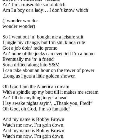
An‘ I’m a miserable sonofabitch
Am I a boy or a lady… I don’t know which
(I wonder wonder..
wonder wonder)
So I went out ’n‘ bought me a leisure suit
I jingle my change, but I’m still kinda cute
Got a job doin‘ radio promo
An‘ none of the jocks can even tell I’m a homo
Eventually me ’n‘ a friend
Sorta drifted along into S&M
I can take about an hour on the tower of power
‚Long as I gets a little golden shower.
Oh God I am the American dream
With a spindle up my butt till it makes me scream
An‘ I’ll do anything to get a head
I lay awake nights sayin‘, „Thank you, Fred!“
Oh God, oh God, I’m so fantastic!
And my name is Bobby Brown
Watch me now, I’m goin down,
And my name is Bobby Brown
Watch me now, I’m goin down,