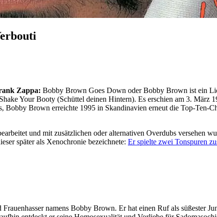
erbouti
Frank Zappa:
Bobby Brown Goes Down oder Bobby Brown ist ein Lied
Shake Your Booty (Schüttel deinen Hintern). Es erschien am 3. März 19
ts, Bobby Brown erreichte 1995 in Skandinavien erneut die Top-Ten-Cha
bearbeitet und mit zusätzlichen oder alternativen Overdubs versehen wu
ieser später als Xenochronie bezeichnete:
Er spielte zwei Tonspuren 
Frauenhasser namens Bobby Brown. Er hat einen Ruf als süßester Junge
aufhin entdeckt er seine Homosexualität und Vorliebe für Sadomasochi