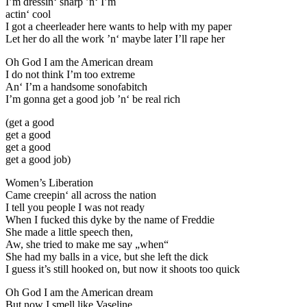
I’m dressin‘ sharp ’n‘ I’m
actin‘ cool
I got a cheerleader here wants to help with my paper
Let her do all the work ’n‘ maybe later I’ll rape her
Oh God I am the American dream
I do not think I’m too extreme
An‘ I’m a handsome sonofabitch
I’m gonna get a good job ’n‘ be real rich
(get a good
get a good
get a good
get a good job)
Women’s Liberation
Came creepin‘ all across the nation
I tell you people I was not ready
When I fucked this dyke by the name of Freddie
She made a little speech then,
Aw, she tried to make me say „when“
She had my balls in a vice, but she left the dick
I guess it’s still hooked on, but now it shoots too quick
Oh God I am the American dream
But now I smell like Vaseline