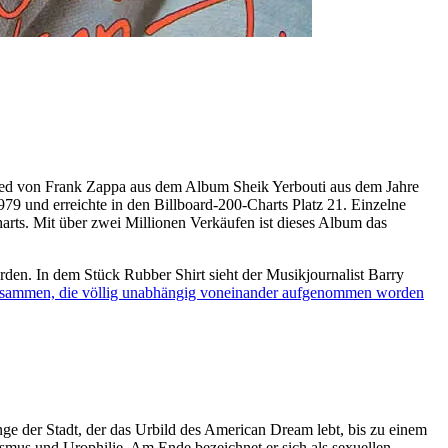
 von Frank Zappa aus dem Album Sheik Yerbouti aus dem Jahre
79 und erreichte in den Billboard-200-Charts Platz 21. Einzelne
rts. Mit über zwei Millionen Verkäufen ist dieses Album das
rden. In dem Stück Rubber Shirt sieht der Musikjournalist Barry
zusammen, die völlig unabhängig voneinander aufgenommen worden
 der Stadt, der das Urbild des American Dream lebt, bis zu einem
smus und Urophilie. Am Ende bezeichnet er sich als sexuellen