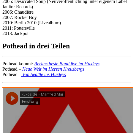
2005: Desiccated Soup (Neuveröffentlichung unter eigenem Label
Janitor Records)
2006: Chaudière
2007: Rocket Boy
2010: Berlin 2010 (Livealbum)
2011: Pottersville
2013: Jackpot
Pothead in drei Teilen
Pothead kommt:
Berlins beste Band live im Huxleys
Pothead –
Neue Welt im Herzen Kreuzbergs
Pothead –
Von Seattle ins Huxleys