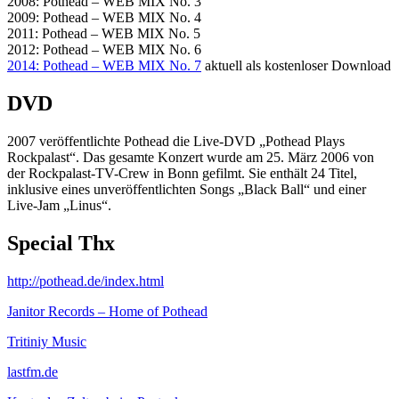
2008: Pothead – WEB MIX No. 3
2009: Pothead – WEB MIX No. 4
2011: Pothead – WEB MIX No. 5
2012: Pothead – WEB MIX No. 6
2014: Pothead – WEB MIX No. 7
aktuell als kostenloser Download
DVD
2007 veröffentlichte Pothead die Live-DVD „Pothead Plays
Rockpalast“. Das gesamte Konzert wurde am 25. März 2006 von
der Rockpalast-TV-Crew in Bonn gefilmt. Sie enthält 24 Titel,
inklusive eines unveröffentlichten Songs „Black Ball“ und einer
Live-Jam „Linus“.
Special Thx
http://pothead.de/index.html
Janitor Records – Home of Pothead
Tritiniy Music
lastfm.de