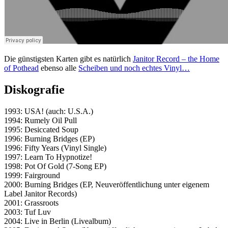
Die günstigsten Karten gibt es natürlich
Janitor Record – the Home
of Pothead
ebenso alle
Scheiben und noch echtes Vinyl…
Diskografie
1993: USA! (auch: U.S.A.)
1994: Rumely Oil Pull
1995: Desiccated Soup
1996: Burning Bridges (EP)
1996: Fifty Years (Vinyl Single)
1997: Learn To Hypnotize!
1998: Pot Of Gold (7-Song EP)
1999: Fairground
2000: Burning Bridges (EP, Neuveröffentlichung unter eigenem
Label Janitor Records)
2001: Grassroots
2003: Tuf Luv
2004: Live in Berlin (Livealbum)